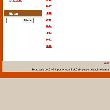
2017
2016
Hledat
2015
2014
2013
2012
2010
Webo
Tento web používá k poskytování služeb, personalizaci reklam a 