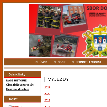
ÚVOD
SBOR
JEDNOTKA SBORU
Další články
VÝJEZDY
NAŠE HISTORIE
Čísla tísňového volání
2022
Hasičské desatero
2020
Toplist
2019
2018